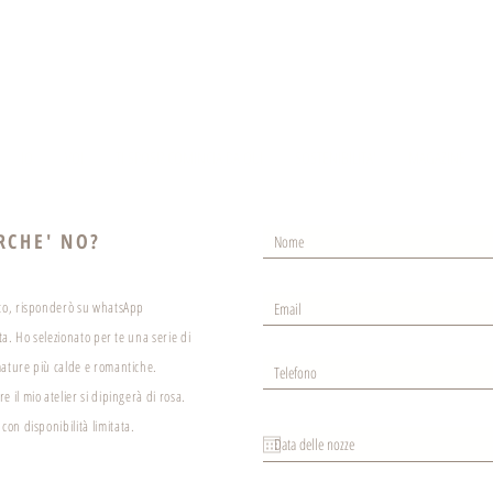
IO
VOI
TI SPOSI? COMINCIA DA QUI
SOSTENIBILITA'
MAGAZINE
RCHE' NO?
tto, risponderò su whatsApp
sta. Ho selezionato per te una serie di
mature più calde e romantiche.
e il mio atelier si dipingerà di rosa.
on disponibilità limitata.