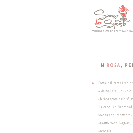
WEDDING PLANNER & ABITI DA SPOSA
HOME
NOI
IN
ROSA
, PE
Compila il form di conta
o via mail alla tua richie
abiti da sposa dalle sfu
Il giorno 19 e 20 novembr
Solo su appuntamento e c
Aspetto solo di leggerti,
Antonella