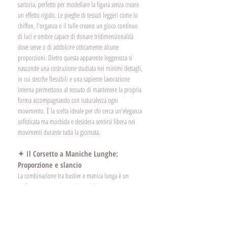
sartoria, perfetto per modellare la figura senza creare 
un effetto rigido. Le pieghe di tessuti leggeri come lo 
chiffon, l'organza o il tulle creano un gioco continuo 
di luci e ombre capace di donare tridimensionalità 
dove serve o di addolcire otticamente alcune 
proporzioni. Dietro questa apparente leggerezza si 
nasconde una costruzione studiata nei minimi dettagli, 
in cui stecche flessibili e una sapiente lavorazione 
interna permettono al tessuto di mantenere la propria 
forma accompagnando con naturalezza ogni 
movimento. È la scelta ideale per chi cerca un'eleganza 
sofisticata ma morbida e desidera sentirsi libera nei 
movimenti durante tutta la giornata.
✦ Il Corsetto a Maniche Lunghe: 
Proporzione e slancio
La combinazione tra bustier e manica lunga è un 
perfetto esercizio di equilibrio delle proporzioni. 
Mentre la struttura centrale modella e scolpisce il 
busto, la continuità del tessuto che scende sulle braccia 
crea una linea verticale che slancia otticamente la figura.