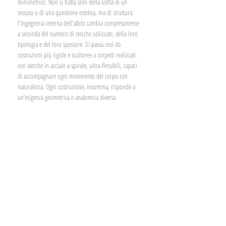
millimetrico. Non si tratta solo della scelta di un 
tessuto o di una questione estetica, ma di struttura: 
l'ingegneria interna dell'abito cambia completamente 
a seconda del numero di stecche utilizzate, della loro 
tipologia e del loro spessore. Si passa così da 
costruzioni più rigide e scultoree a corpetti realizzati 
con stecche in acciaio a spirale, ultra-flessibili, capaci 
di accompagnare ogni movimento del corpo con 
naturalezza. Ogni costruzione, insomma, risponde a 
un’esigenza geometrica e anatomica diversa.