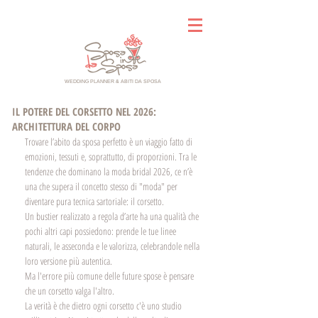
WEDDING PLANNER & ABITI DA SPOSA
IL POTERE DEL CORSETTO NEL 2026:
ARCHITETTURA DEL CORPO
Trovare l’abito da sposa perfetto è un viaggio fatto di 
emozioni, tessuti e, soprattutto, di proporzioni. Tra le 
tendenze che dominano la moda bridal 2026, ce n’è 
una che supera il concetto stesso di "moda" per 
diventare pura tecnica sartoriale: il corsetto.
Un bustier realizzato a regola d’arte ha una qualità che 
pochi altri capi possiedono: prende le tue linee 
naturali, le asseconda e le valorizza, celebrandole nella 
loro versione più autentica. 
Ma l'errore più comune delle future spose è pensare 
che un corsetto valga l'altro.
La verità è che dietro ogni corsetto c'è uno studio 