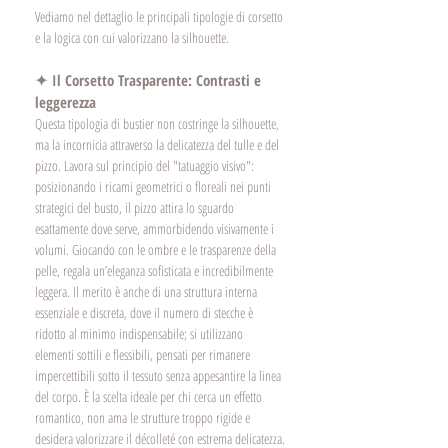
Vediamo nel dettaglio le principali tipologie di corsetto 
e la logica con cui valorizzano la silhouette.
✦ Il Corsetto Trasparente: Contrasti e 
leggerezza
Questa tipologia di bustier non costringe la silhouette, 
ma la incornicia attraverso la delicatezza del tulle e del 
pizzo. Lavora sul principio del "tatuaggio visivo": 
posizionando i ricami geometrici o floreali nei punti 
strategici del busto, il pizzo attira lo sguardo 
esattamente dove serve, ammorbidendo visivamente i 
volumi. Giocando con le ombre e le trasparenze della 
pelle, regala un’eleganza sofisticata e incredibilmente 
leggera.
 Il
 merito è anche di una struttura interna 
essenziale e discreta, dove il numero di stecche è 
ridotto al minimo indispensabile; si utilizzano 
elementi sottili e flessibili, pensati per rimanere 
impercettibili sotto il tessuto senza appesantire la linea 
del corpo. È la scelta ideale per chi cerca un effetto 
romantico, non ama le strutture troppo rigide e 
desidera valorizzare il décolleté con estrema delicatezza.