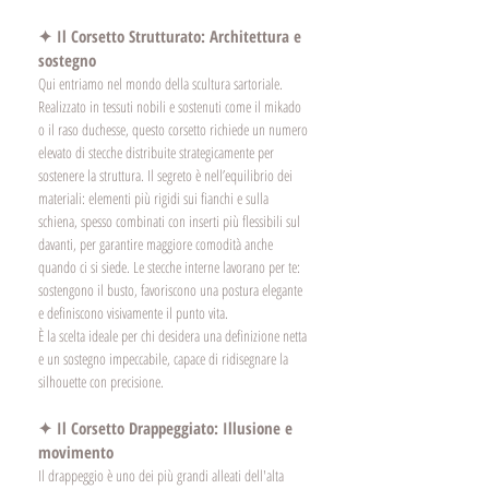
✦ Il Corsetto Strutturato: Architettura e 
sostegno
Qui entriamo nel mondo della scultura sartoriale. 
Realizzato in tessuti nobili e sostenuti come il mikado 
o il raso duchesse, questo corsetto richiede un numero 
elevato di stecche distribuite strategicamente per 
sostenere la struttura. Il segreto è nell’equilibrio dei 
materiali: elementi più rigidi sui fianchi e sulla 
schiena, spesso combinati con inserti più flessibili sul 
davanti, per garantire maggiore comodità anche 
quando ci si siede. Le stecche interne lavorano per te: 
sostengono il busto, favoriscono una postura elegante 
e definiscono visivamente il punto vita.
È la scelta ideale per chi desidera una definizione netta 
e un sostegno impeccabile, capace di ridisegnare la 
silhouette con precisione.
✦ Il Corsetto Drappeggiato: Illusione e 
movimento
Il drappeggio è uno dei più grandi alleati dell'alta 