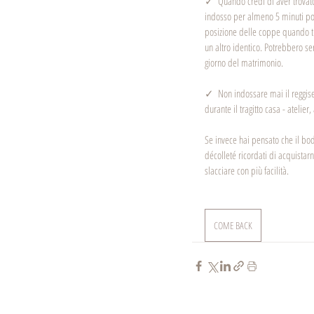
✓  Quando credi di aver trovato q
indosso per almeno 5 minuti poi 
posizione delle coppe quando ti 
un altro identico. Potrebbero serv
giorno del matrimonio.
✓  Non indossare mai il reggise
durante il tragitto casa - atelier, 
Se invece hai pensato che il bod
décolleté ricordati di acquistar
slacciare con più facilità.    
COME BACK