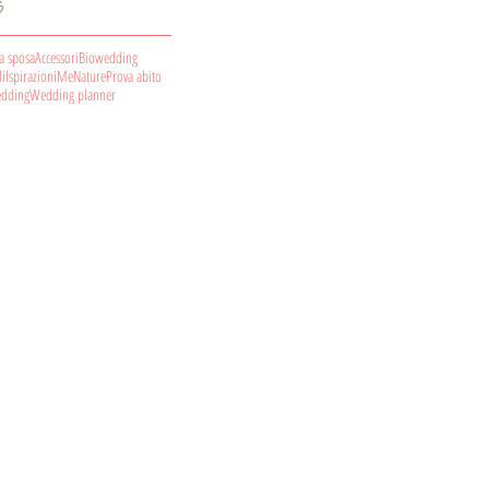
G
da sposa
Accessori
Biowedding
li
Ispirazioni
Me
Nature
Prova abito
dding
Wedding planner