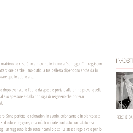
IO
VOI
TI SPOSI? COMINCIA DA QUI
SOSTENIBILITA'
MAGAZINE
I VOST
o matrimonio ci sarà un amico molto intimo a "sorreggerti": il reggiseno. 
ttenzione perché il tuo outfit, la tua bellezza dipendono anche da lui. 
vare quello adatto a te. 
o dopo aver scelto l'abito da sposa e portalo alla prima prova, quella 
. Dal suo spessore e dalla tipologia di reggiseno che porterai 
i. 
ro. Sono perfette le colorazioni in avorio, color carne o in bianco seta. 
PERCHÈ DA
 E' il colore peggiore, crea infatti un forte contrasto con l'abito e si 
gli un reggiseno liscio senza ricami o pizzi. La stessa regola vale per lo 