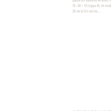
quella del sottoseno 60 allora 10 
70 - 60 = 10 (coppa B). Un risult
20 con la D e così via ... 