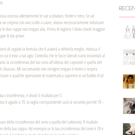
re. 
RECE
posa osserva attentamente le sue scollature, fronte e retro. Se ad 
ha un corpino con uno scollo a cuore, dovrai necessariamente indossare 
a le due coppe non troppo alta. Prima di togliere l'abito chiedi maggiori 
gue le tue prove. 
riverò di seguito la formula che ti aiuterà a definirla meglio. Indossa il 
 cui ti trovi a tuo agio. Controlla che le fasce laterali siano orizzontali al 
rta la circonferenza del tuo seno all'altezza dei capezzoli e quella del 
 di chiusura. Mi raccomando non stringere troppo il metro e respira 
sure e qualche operazione di matematica sapremo in un battito d'ali 
tua circonferenza, e dividi il risultato per 5.
nza è uguale a 70, la taglia corrispondente sarà la seconda perché 70 – 
sura della circonferenza del seno a quella del sottoseno. Il risultato 
tere della tua coppa. Ad esempio se la tua circonferenza del seno è 70 e 