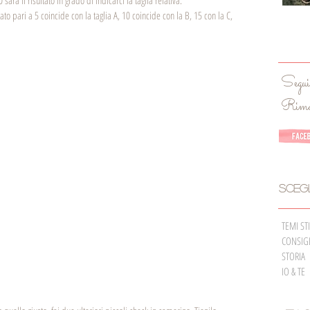
sarà il risultato in grado di indicarci la taglia relativa.
ato pari a 5 coincide con la taglia A, 10 coincide con la B, 15 con la C, 
Seguic
Riman
Sceg
TEMI ST
CONSIG
STORIA
IO & TE