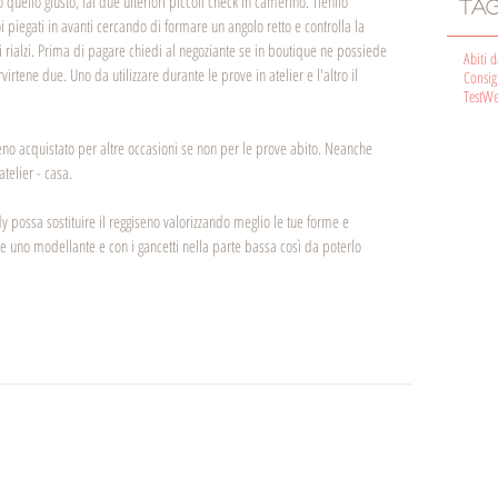
uello giusto, fai due ulteriori piccoli check in camerino. Tienilo 
TA
piegati in avanti cercando di formare un angolo retto e controlla la 
rialzi. Prima di pagare chiedi al negoziante se in boutique ne possiede 
Abiti 
irtene due. Uno da utilizzare durante le prove in atelier e l'altro il 
Consig
Test
We
no acquistato per altre occasioni se non per le prove abito. Neanche 
atelier - casa. 
y possa sostituire il reggiseno valorizzando meglio le tue forme e 
ne uno modellante e con i gancetti nella parte bassa così da poterlo 