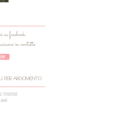
i su facebook.
iamo in contatto
li per argomento
ILI TENDENZE
LIAMI