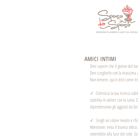
WEDDING PLANNER & ABITI DA SPOSA
HOME
NOI
AMICI INTIMI
Devi sapere che il giorno del tu
Devi sceglierlo con la massima a
Non temere, qui ti dirò come tro
✓  Comincia la tua ricerca subit
stabilita in atelier con la sarta
dipenderanno gli aggiusti da fars
✓  Scegli un colore neutro e chia
Attenzione: evita il bianco ottico.
noterebbe alla luce del sole. Sce