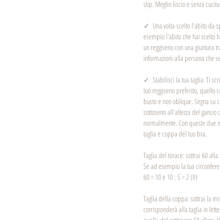
slip. Meglio liscio e senza cucitu
✓  Una volta scelto l'abito da s
esempio l'abito che hai scelto 
un reggiseno con una giuntura tr
informazioni alla persona che se
✓  Stabilisci la tua taglia. Ti sc
tuo reggiseno preferito, quello con
busto e non oblique. Segna su ca
sottoseno all'altezza del gancio
normalmente. Con queste due mi
taglia e coppa del tuo bra.
Taglia del torace: sottrai 60 alla 
Se ad esempio la tua circonfere
60 = 10 e 10 : 5 = 2 (II)
Taglia della coppa: sottrai la mi
corrisponderà alla taglia in let